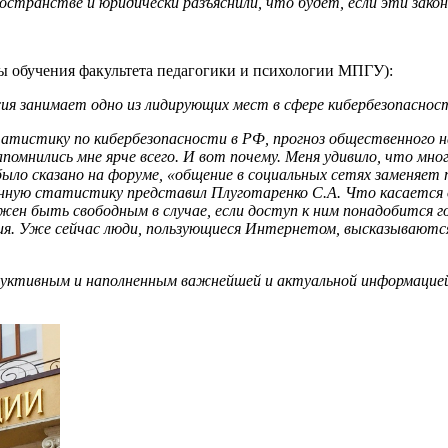
ространстве и юридически разъяснили, что будет, если эти зако
мы обучения факультета педагогики и психологии МПГУ):
сия занимает одно из лидирующих мест в сфере кибербезопаснос
тистику по кибербезопасности в РФ, прогноз общественного на
помнились мне ярче всего. И вот почему. Меня удивило, что мно
к было сказано на форуме, «общение в социальных сетях заменя
нную статистику представил Плуготаренко С.А. Что касается о
ен быть свободным в случае, если доступ к ним понадобится гос
ения. Уже сейчас люди, пользующиеся Интернетом, высказываю
одуктивным и наполненным важнейшей и актуальной информацие