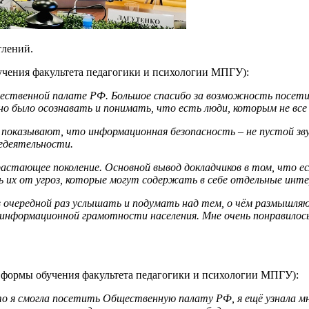
тлений.
бучения факультета педагогики и психологии МПГУ):
щественной палате РФ. Большое спасибо за возможность посет
о было осознавать и понимать, что есть люди, которым не все 
оказывают, что информационная безопасность – не пустой зву
едеятельности.
драстающее поколение. Основной вывод докладчиков в том, что е
ть их от угроз, которые могут содержать в себе отдельные инт
о в очередной раз услышать и подумать над тем, о чём размыш
 информационной грамотности населения. Мне очень понравилос
й формы обучения факультета педагогики и психологии МПГУ):
о я смогла посетить Общественную палату РФ, я ещё узнала мно