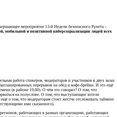
вершающее мероприятие 13-й Недели безопасного Рунета –
ой, мобильной и позитивной киберсоциализации людей всех
льная работа спикеров, модераторов и участников в двух залах
 запланированных перерывов на обед и кофе-брейки. И это ещё
мени (в районе 19.00). О чём это говорит? О том, что
орваться на полуслове. О том, что выступающие хотели
А ещё о том, что модераторам стоит жестче отслеживать тайминг
тствующими ими сказанного).
х регионов, работающих в разных организациях, работающих