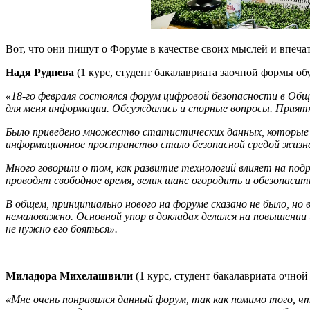
Вот, что они пишут о Форуме в качестве своих мыслей и впеча
Надя Руднева
(1 курс, студент бакалавриата заочной формы о
«18-го февраля состоялся форум цифровой безопасности в Об
для меня информации. Обсуждались и спорные вопросы. Приятн
Было приведено множество статистических данных, которые п
информационное пространство стало безопасной средой жизн
Много говорили о том, как развитие технологий влияет на по
проводят свободное время, велик шанс огородить и обезопаси
В общем, принципиально нового на форуме сказано не было, н
немаловажно. Основной упор в докладах делался на повышении
не нужно его бояться».
Миладора Михелашвили
(1 курс, студент бакалавриата очно
«Мне очень понравился данный форум, так как помимо того, чт