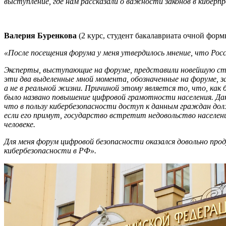
выступление, где нам рассказали о важности законов в киберп
Валерия Буренкова
(2 курс, студент бакалавриата очной фор
«После посещения форума у меня утвердилось мнение, что Рос
Эксперты, выступающие на форуме, представили новейшую ста
эти два выделенные мной момента, обозначенные на форуме, за
а не в реальной жизни. Причиной этому является то, что, ка
было названо повышение цифровой грамотности населения. Да
что в пользу кибербезопасности доступ к данным граждан долж
если его примут, государство встретит недовольство насел
человеке.
Для меня форум цифровой безопасности оказался довольно пр
кибербезопасности в РФ».