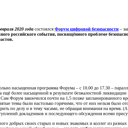
евраля 2020 года
состоялся
Форум цифровой безопасности
– за
вного российского события, посвящённого проблеме безопасн
растов.
льно насыщенная программа Форума – с 10.00 до 17.30 – паралле
а ещё более насыщенной в результате безжалостной ликвидации
 Сам Форум закончился почти на 1,5 позже запланированного вре
ятые темы были настолько горячими, что от них нельзя было от
рить по делу и в тему часами, не обращая внимания на время. (
туплений докладчиков и последующего обсуждения всеми прису
много добрых своих старых и новых знакомых и коллег из разны