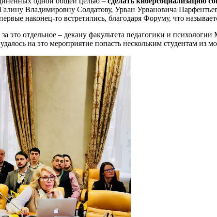
единённых одной общей целью –
сделать киберсоциализацию со
, Галину Владимировну Солдатову, Урван Урвановича Парфентье
ервые наконец-то встретились, благодаря Форуму, что называетс
 за это отдельное – декану факультета педагогики и психологи
удалось на это мероприятие попасть нескольким студентам из 