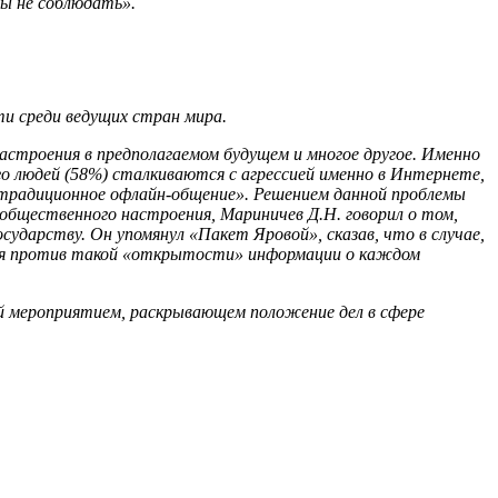
ны не соблюдать».
ти среди ведущих стран мира.
строения в предполагаемом будущем и многое другое. Именно
го людей (58%) сталкиваются с агрессией именно в Интернете,
ет традиционное офлайн-общение». Решением данной проблемы
бщественного настроения, Мариничев Д.Н. говорил о том,
ударству. Он упомянул «Пакет Яровой», сказав, что в случае,
тся против такой «открытости» информации о каждом
й мероприятием, раскрывающем положение дел в сфере