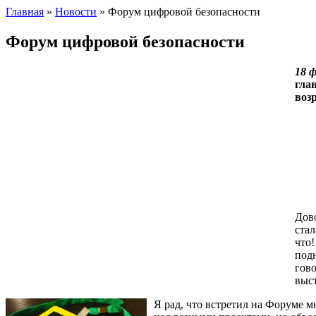
Главная
»
Новости
»
Форум цифровой безопасности
Форум цифровой безопасности
18 ф
гла
воз
Дово
стал
что!
подн
гово
выс
Я рад, что встретил на Форуме 