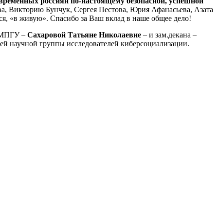
временных россиян по-настоящему безопасной, успешной
ва, Викторию Бунчук, Сергея Пестова, Юрия Афанасьева, Азата
я, «в живую». Спасибо за Ваш вклад в наше общее дело!
и МПГУ –
Сахаровой Татьяне Николаевне
– и зам.декана –
моей научной группы исследователей киберсоциализации.