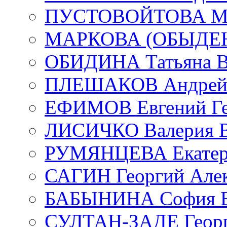
ПУСТОВОЙТОВА Мар
МАРКОВА (ОБЫДЕНК
ОБИДИНА Татьяна В
ПЛЕШАКОВ Андрей 
ЕФИМОВ Евгений Ге
ЛИСИЧКО Валерия В
РУМЯНЦЕВА Екатери
САГИН Георгий Алек
БАБЫНИНА София В
СУЛТАН-ЗАДЕ Георг