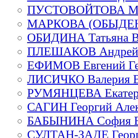
ПУСТОВОЙТОВА Мар
МАРКОВА (ОБЫДЕНК
ОБИДИНА Татьяна В
ПЛЕШАКОВ Андрей 
ЕФИМОВ Евгений Ге
ЛИСИЧКО Валерия В
РУМЯНЦЕВА Екатери
САГИН Георгий Алек
БАБЫНИНА София В
СУЛТАН-ЗАДЕ Георг