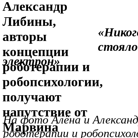
«Никог
стояло
электрон»
На фото Алёна и Алексан
роботерапии и робопсихол