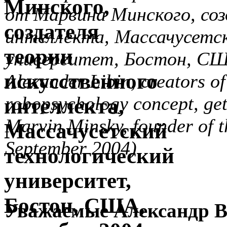
от Марвина Минского, соз
интеллекта, Массачусетс
университет, Бостон, США
Alexander Libin,
creators o
robopsychology concept, gett
Marvin Minsky, founder of t
September 2004)
Уважаемые Александр В