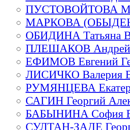
ПУСТОВОЙТОВА Мар
МАРКОВА (ОБЫДЕНК
ОБИДИНА Татьяна В
ПЛЕШАКОВ Андрей 
ЕФИМОВ Евгений Ге
ЛИСИЧКО Валерия В
РУМЯНЦЕВА Екатери
САГИН Георгий Алек
БАБЫНИНА София В
СУЛТАН-ЗАДЕ Георг